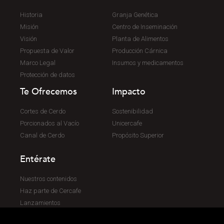
Historia
Granja Genética
Misión
Centro de Inseminación
Visión
Planta de Alimentos
Propuesta de Valor
Producción Cárnica
Marco Legal
Insumos y medicamentos
Protección de datos
Te Ofrecemos
Impacto
Cortes de Cerdo
Sostenibilidad
Porcionados al Vacío
Unicercafe
Canal de Cerdo
Propósito Superior
Entérate
Nuestros contenidos
Haz parte de Cercafe
Lanzamientos